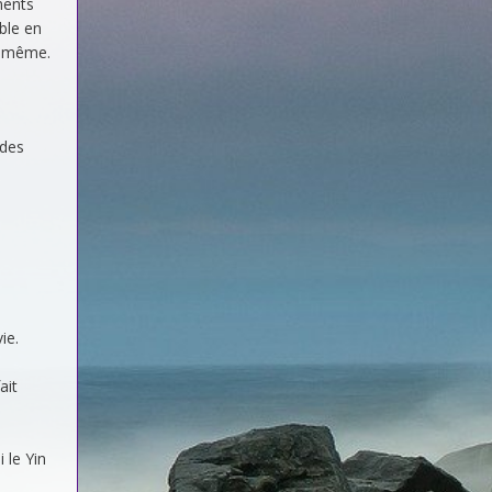
ments
able en
i-même.
 des
ie.
ait
 le Yin