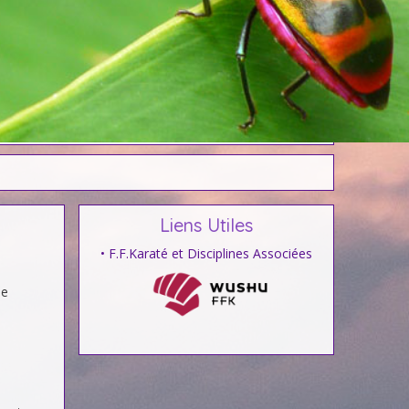
Liens Utiles
• F.F.Karaté et Disciplines Associées
de