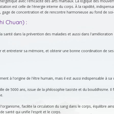
l énergétique avec l'efficacité des arts martiaux. La logique des mouve
ation est celle de l'énergie interne du corps. À la rapidité, indispens
eur, gage de concentration et de rencontre harmonieuse au fond de so
hi Chuan) :
 la santé dans la prévention des maladies et aussi dans l'amélioration
r et entretenir sa mémoire, et obtenir une bonne coordination de ses
ment à l'origine de l'être humain, mais il est aussi indispensable à sa v
lle de 5000 ans, issue de la philosophie taoïste et du bouddhisme. Il f
e.
l'organisme, facilite la circulation du sang dans le corps, équilibre ainsi
de santé qui unifie l'esprit et le corps.