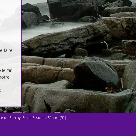
e faire
 le Yin
notre
s
rre du Perray, Seine Essonne Sénart (91)