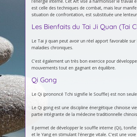
l'énergie interne. Cet Art vise à harmoniser le travai
est celle des techniques de combat, mais leur manifest
situation de confrontation, est substituée une lent
Les Bienfaits du Tai Ji Quan (Tai C
Le Tai ji quan peut avoir un réel apport favorable sur
maladies chroniques.
C'est également un très bon exercice pour développe
mouvements tout en gagnant en équilibre.
Qi Gong
Le Qi (prononcé Tchi signifie le Souffle) est non seule
Le Qi gong est une discipline énergétique chinoise viei
partie intégrante de la médecine traditionnelle chinois
Il permet de développer le souffle interne (Qi), tonifie 
et le Yang en stimulant l'énergie vitale. C'est une voie 